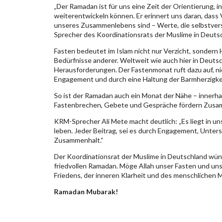
„Der Ramadan ist für uns eine Zeit der Orientierung, i
weiterentwickeln können. Er erinnert uns daran, dass
unseres Zusammenlebens sind – Werte, die selbstverständ
Sprecher des Koordinationsrats der Muslime in Deuts
Fasten bedeutet im Islam nicht nur Verzicht, sondern 
Bedürfnisse anderer. Weltweit wie auch hier in Deut
Herausforderungen. Der Fastenmonat ruft dazu auf, ni
Engagement und durch eine Haltung der Barmherzigkeit
So ist der Ramadan auch ein Monat der Nähe – innerh
Fastenbrechen, Gebete und Gespräche fördern Zusam
KRM-Sprecher Ali Mete macht deutlich: „Es liegt in un
leben. Jeder Beitrag, sei es durch Engagement, Unter
Zusammenhalt.“
Der Koordinationsrat der Muslime in Deutschland wü
friedvollen Ramadan. Möge Allah unser Fasten und u
Friedens, der inneren Klarheit und des menschlichen M
Ramadan Mubarak!