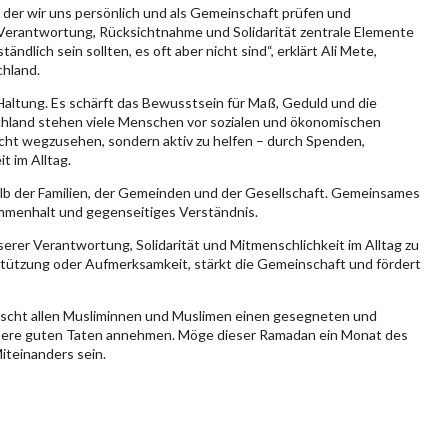
n der wir uns persönlich und als Gemeinschaft prüfen und
 Verantwortung, Rücksichtnahme und Solidarität zentrale Elemente
lich sein sollten, es oft aber nicht sind“, erklärt Ali Mete,
chland.
Haltung. Es schärft das Bewusstsein für Maß, Geduld und die
schland stehen viele Menschen vor sozialen und ökonomischen
cht wegzusehen, sondern aktiv zu helfen – durch Spenden,
 im Alltag.
alb der Familien, der Gemeinden und der Gesellschaft. Gemeinsames
menhalt und gegenseitiges Verständnis.
serer Verantwortung, Solidarität und Mitmenschlichkeit im Alltag zu
stützung oder Aufmerksamkeit, stärkt die Gemeinschaft und fördert
nscht allen Musliminnen und Muslimen einen gesegneten und
nsere guten Taten annehmen. Möge dieser Ramadan ein Monat des
iteinanders sein.