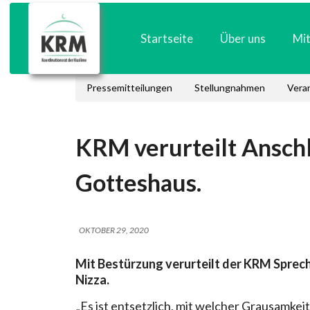
Startseite
Über uns
Mit
Pressemitteilungen
Stellungnahmen
Vera
KRM verurteilt Anschl
Gotteshaus.
OKTOBER 29, 2020
Mit Bestürzung verurteilt der KRM Sprech
Nizza.
„Es ist entsetzlich, mit welcher Grausamke