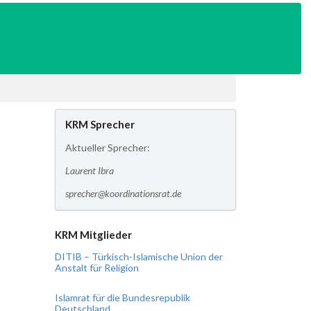
KRM Sprecher
Aktueller Sprecher:
Laurent Ibra
sprecher@koordinationsrat.de
KRM Mitglieder
DITIB – Türkisch-Islamische Union der
Anstalt für Religion
Islamrat für die Bundesrepublik
Deutschland