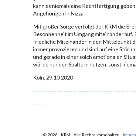
kann es niemals eine Rechtfertigung geben
Angehörigen in Nizza.
Mit großer Sorge verfolgt der KRM die Erei
Besonnenheit im Umgang miteinander auf. Er a
friedliche Miteinander in den Mittelpunkt d
immer provozieren und sind auf eine Störun
und gerade in einer solch emotionalen Situ
würde nur den Spaltern nutzen, sonst niema
Köln, 29.10.2020
jacktoto
situs toto
jacktoto
jacktoto
jacktoto
jacktoto
jacktoto
jacktoto
slot gacor
jacktoto
jacktoto
situs slot
jacktoto
jacktoto
jacktoto
situs togel
jacktoto
jacktoto
jacktoto
jacktoto
situs toto
toto togel
link toto togel
toto togel
jacktoto
situs toto
situs toto
jacktoto
situs toto
situs toto
jacktoto
situs toto
jacktoto
toto togel
jacktoto
toto slot
link toto togel
toto togel
link toto
jacktoto
togel online
toto togel
situs toto
toto togel
toto
situs toto
jacktoto
jacktoto
toto slot
jacktoto
jacktoto
link slot gacor
jacktoto
jacktoto
jacktoto
situs toto
toto togel
jacktoto
rtp slot
jacktoto
jacktoto
jacktoto
toto togel
slot online
toto togel
toto togel
situs toto
toto slot
situs toto
toto togel
jacktoto
link slot gacor
jacktoto
situs toto
slot gacor
toto togel
situs toto
link togel
jacktoto
situs toto
link slot
toto togel
toto togel
link togel
situs toto
link slot
link togel
togel
toto togel
jacktoto
slot resmi
© 2026 - KRM - Alle Rechte vorbehalten ·
Impre