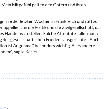
. Mein Mitgefühl gelten den Opfern und ihren
gnisse der letzten Wochen in Frankreich und ruft zu
ppelliert an die Politik und die Zivilgesellschaft, das
es Handelns zu stellen. Solche Attentate sollen auch
g des gesellschaftlichen Friedens ausgerichtet. Auch
ation ist Augenmaß besonders wichtig. Alles andere
ndem“, sagte Kesici.
situs toto
jacktoto
situs toto
jacktoto
situs slot
situs toto
slot gacor
jacktoto
slot online
link slot
situs toto
situs slot
toto togel
jacktoto
link togel
jacktoto
toto slot
toto togel
link slot
situs slot
jacktoto
situs slot
jacktoto
toto slot
situs togel
jacktoto
link slot
toto slot
toto togel
toto togel
toto slot
jacktoto
situs slot
jacktoto
jacktoto
situs gacor
link slot
jacktoto
slot resmi
situs toto
jacktoto
toto togel
toto togel
situs toto
jacktoto
jacktoto
toto slot
link slot gacor
situs toto
situs toto
jacktoto
jacktoto
toto togel
situs toto
jacktoto
jacktoto
link slot
jacktoto
toto togel
jacktoto
jacktoto
jacktoto
situs slot
link slot
slot gacor
situs toto
situs toto
toto slot
link togel
link slot
toto slot
jacktoto
situs resmi
situs slot
situs slot
jacktoto
jacktoto
jacktoto
togel
situs toto
toto togel
link slot
jacktoto
jacktoto
situs slot
toto togel
jacktoto
toto
toto slot
situs togel
situs toto macau
slot gacor
jacktoto
toto togel
togel
jacktoto
slot online
jacktoto
toto slot
situs toto togel
situs toto
slot gacor
slot online
situs toto
situs toto
togel
slot resmi
situs toto
toto togel
bandar togel
toto togel
ssum
·