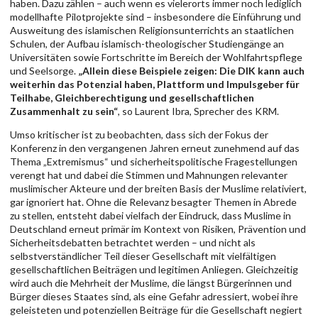
haben. Dazu zählen – auch wenn es vielerorts immer noch lediglich
modellhafte Pilotprojekte sind – insbesondere die Einführung und
Ausweitung des islamischen Religionsunterrichts an staatlichen
Schulen, der Aufbau islamisch-theologischer Studiengänge an
Universitäten sowie Fortschritte im Bereich der Wohlfahrtspflege
und Seelsorge.
„Allein diese Beispiele zeigen: Die DIK kann auch
weiterhin das Potenzial haben, Plattform und Impulsgeber für
Teilhabe, Gleichberechtigung und gesellschaftlichen
Zusammenhalt zu sein“
, so Laurent Ibra, Sprecher des KRM.
Umso kritischer ist zu beobachten, dass sich der Fokus der
Konferenz in den vergangenen Jahren erneut zunehmend auf das
Thema „Extremismus“ und sicherheitspolitische Fragestellungen
verengt hat und dabei die Stimmen und Mahnungen relevanter
muslimischer Akteure und der breiten Basis der Muslime relativiert,
gar ignoriert hat. Ohne die Relevanz besagter Themen in Abrede
zu stellen, entsteht dabei vielfach der Eindruck, dass Muslime in
Deutschland erneut primär im Kontext von Risiken, Prävention und
Sicherheitsdebatten betrachtet werden – und nicht als
selbstverständlicher Teil dieser Gesellschaft mit vielfältigen
gesellschaftlichen Beiträgen und legitimen Anliegen. Gleichzeitig
wird auch die Mehrheit der Muslime, die längst Bürgerinnen und
Bürger dieses Staates sind, als eine Gefahr adressiert, wobei ihre
geleisteten und potenziellen Beiträge für die Gesellschaft negiert